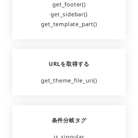
get_footer()
get_sidebar()
get_template_part()
URLを取得する
get_theme_file_uri()
条件分岐タグ
is_singular